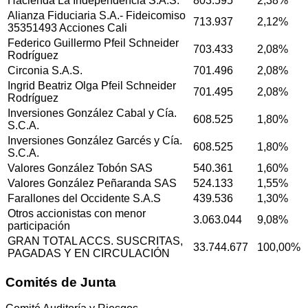
Hacienda La Independencia S.A.S.
803.595
2,38%
Alianza Fiduciaria S.A.- Fideicomiso
713.937
2,12%
35351493 Acciones Cali
Federico Guillermo Pfeil Schneider
703.433
2,08%
Rodríguez
Circonia S.A.S.
701.496
2,08%
Ingrid Beatriz Olga Pfeil Schneider
701.495
2,08%
Rodríguez
Inversiones González Cabal y Cía.
608.525
1,80%
S.C.A.
Inversiones González Garcés y Cía.
608.525
1,80%
S.C.A.
Valores González Tobón SAS
540.361
1,60%
Valores González Peñaranda SAS
524.133
1,55%
Farallones del Occidente S.A.S
439.536
1,30%
Otros accionistas con menor
3.063.044
9,08%
participación
GRAN TOTAL ACCS. SUSCRITAS,
33.744.677
100,00%
PAGADAS Y EN CIRCULACIÓN
Comités de Junta