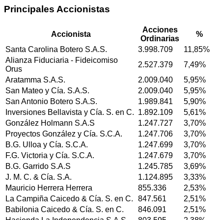
Principales Accionistas
Acciones
Accionista
%
Ordinarias
Santa Carolina Botero S.A.S.
3.998.709
11,85%
Alianza Fiduciaria - Fideicomiso
2.527.379
7,49%
Orus
Aratamma S.A.S.
2.009.040
5,95%
San Mateo y Cía. S.A.S.
2.009.040
5,95%
San Antonio Botero S.A.S.
1.989.841
5,90%
Inversiones Bellavista y Cía. S. en C.
1.892.109
5,61%
González Holmann S.A.S
1.247.727
3,70%
Proyectos González y Cía. S.C.A.
1.247.706
3,70%
B.G. Ulloa y Cía. S.C.A.
1.247.699
3,70%
F.G. Victoria y Cía. S.C.A.
1.247.679
3,70%
B.G. Garrido S.A.S
1.245.785
3,69%
J. M. C. & Cía. S.A.
1.124.895
3,33%
Mauricio Herrera Herrera
855.336
2,53%
La Campiña Caicedo & Cía. S. en C.
847.561
2,51%
Babilonia Caicedo & Cía. S. en C.
846.091
2,51%